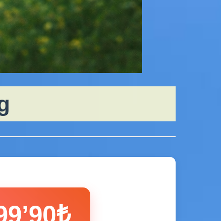
g
99’90₺