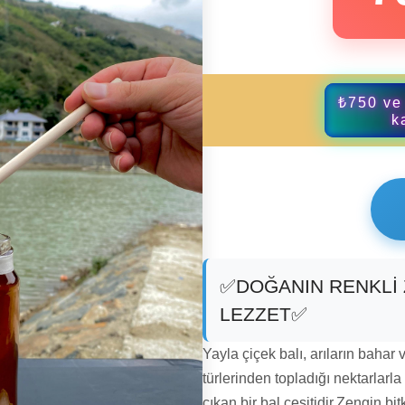
₺750 ve 
k
✅DOĞANIN RENKLİ 
LEZZET✅
Yayla çiçek balı, arıların bahar 
türlerinden topladığı nektarlarl
çıkan bir bal çeşitidir.Zengin b