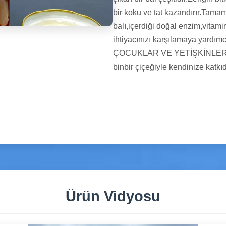
bir koku ve tat kazandırır.Tamam
balı,içerdiği doğal enzim,vitami
ihtiyacınızı karşılamaya yar
ÇOCUKLAR VE YETİŞKİNLER 
binbir çiçeğiyle kendinize katkı
Ürün Vidyosu