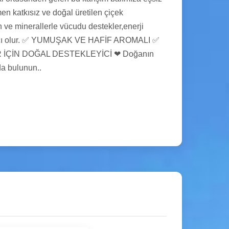
en katkısız ve doğal üretilen çiçek
n ve minerallerle vücudu destekler,enerji
dımcı olur. ✅ YUMUŞAK VE HAFİF AROMALI ✅
İÇİN DOĞAL DESTEKLEYİCİ ❤ Doğanın
da bulunun..