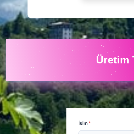
Üretim 
İsim
*