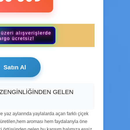
üzeri alışverişlerde
argo ücretsiz!
Satın Al
ZENGİNLİĞİNDEN GELEN
ve yaz aylarında yaylalarda açan farklı çiçek
a üretilen,hem aroması hem faydalarıyla öne
itki örtüsünden gelen bu karışım balımıza eşsiz